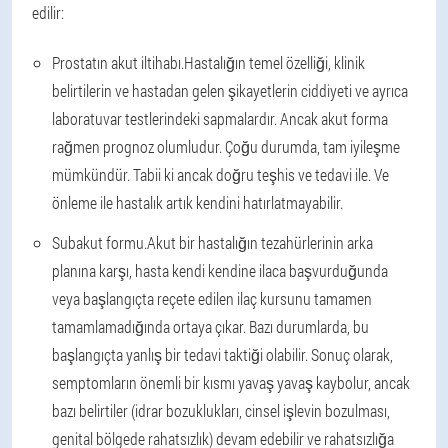
edilir:
Prostatın akut iltihabı.
Hastalığın temel özelliği, klinik
belirtilerin ve hastadan gelen şikayetlerin ciddiyeti ve ayrıca
laboratuvar testlerindeki sapmalardır. Ancak akut forma
rağmen prognoz olumludur. Çoğu durumda, tam iyileşme
mümkündür. Tabii ki ancak doğru teşhis ve tedavi ile. Ve
önleme ile hastalık artık kendini hatırlatmayabilir.
Subakut formu.
Akut bir hastalığın tezahürlerinin arka
planına karşı, hasta kendi kendine ilaca başvurduğunda
veya başlangıçta reçete edilen ilaç kursunu tamamen
tamamlamadığında ortaya çıkar. Bazı durumlarda, bu
başlangıçta yanlış bir tedavi taktiği olabilir. Sonuç olarak,
semptomların önemli bir kısmı yavaş yavaş kaybolur, ancak
bazı belirtiler (idrar bozuklukları, cinsel işlevin bozulması,
genital bölgede rahatsızlık) devam edebilir ve rahatsızlığa