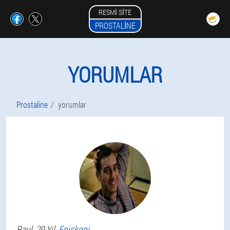
RESMI SITE
PROSTALINE
YORUMLAR
Prostaline
yorumlar
Raul
, 29 Yıl,
Episkopi