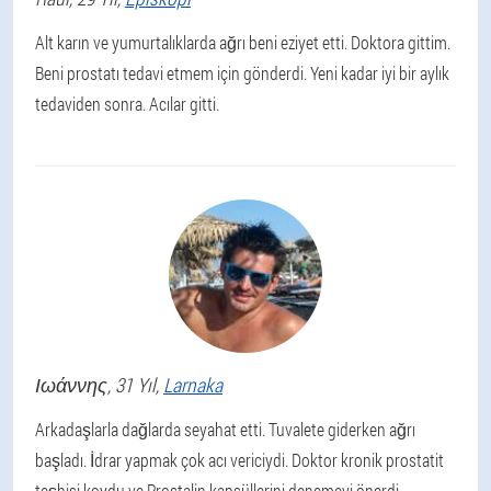
Alt karın ve yumurtalıklarda ağrı beni eziyet etti. Doktora gittim.
Beni prostatı tedavi etmem için gönderdi. Yeni kadar iyi bir aylık
tedaviden sonra. Acılar gitti.
Ιωάννης
, 31 Yıl,
Larnaka
Arkadaşlarla dağlarda seyahat etti. Tuvalete giderken ağrı
başladı. İdrar yapmak çok acı vericiydi. Doktor kronik prostatit
teşhisi koydu ve Prostalin kapsüllerini denemeyi önerdi.