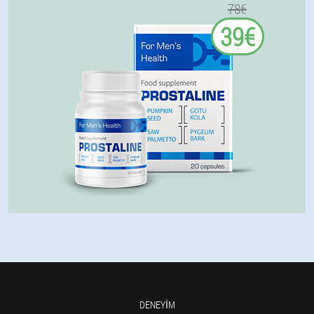
78€
39€
DENEYIM